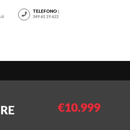
TELEFONO :
.it
349 61 19 622
€10.999
URE