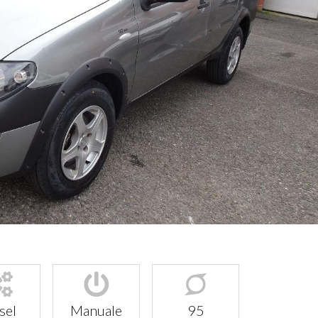
sel
Manuale
95