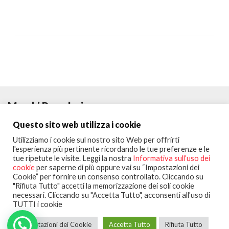
Marchi Popolari
Questo sito web utilizza i cookie
Utilizziamo i cookie sul nostro sito Web per offrirti
l'esperienza più pertinente ricordando le tue preferenze e le
tue ripetute le visite. Leggi la nostra
Informativa sull’uso dei
cookie
per saperne di più oppure vai su “Impostazioni dei
Cookie” per fornire un consenso controllato. Cliccando su
"Rifiuta Tutto" accetti la memorizzazione dei soli cookie
necessari. Cliccando su "Accetta Tutto", acconsenti all'uso di
Seguici su:
TUTTI i cookie
Copyright © 2020
Portalclub
All Rights Reserved
Impostazioni dei Cookie
Accetta Tutto
Rifiuta Tutto