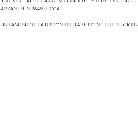
E IL VOSTRO AUTOCARRO SECONDO LE VOSTRE ESIGENZE –
 SARZANESE N 2649 LUCCA
UNTAMENTO E LA DISPONIBILITA SI RICEVE TUTTI I GIOR