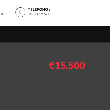
TELEFONO :
.it
349 61 19 622
€15.500