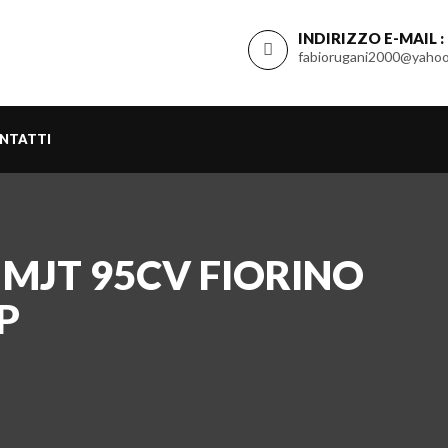
INDIRIZZO E-MAIL :
fabiorugani2000@yahoo
NTATTI
0 MJT 95CV FIORINO
P